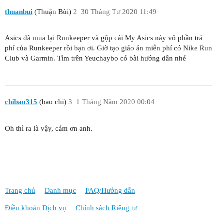
thuanbui
(Thuận Bùi)
2
30 Tháng Tư 2020 11:49
Asics đã mua lại Runkeeper và gộp cái My Asics này vô phần trả
phí của Runkeeper rồi bạn ơi. Giờ tạo giáo án miễn phí có Nike Run
Club và Garmin. Tìm trên Yeuchaybo có bài hướng dẫn nhé
chibao315
(bao chi)
3
1 Tháng Năm 2020 00:04
Oh thì ra là vậy, cám ơn anh.
Trang chủ
Danh mục
FAQ/Hướng dẫn
Điều khoản Dịch vụ
Chính sách Riêng tư