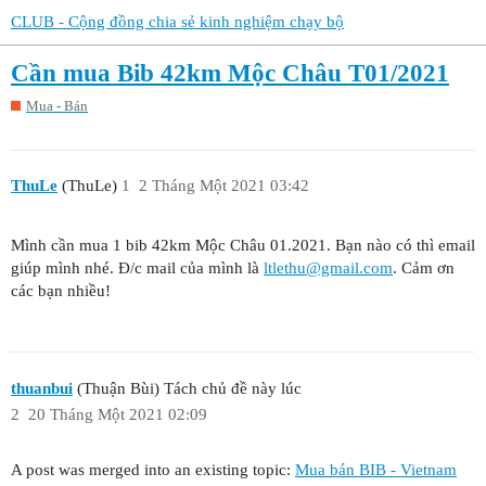
CLUB - Cộng đồng chia sẻ kinh nghiệm chạy bộ
Cần mua Bib 42km Mộc Châu T01/2021
Mua - Bán
ThuLe
(ThuLe)
1
2 Tháng Một 2021 03:42
Mình cần mua 1 bib 42km Mộc Châu 01.2021. Bạn nào có thì email
giúp mình nhé. Đ/c mail của mình là
ltlethu@gmail.com
. Cảm ơn
các bạn nhiều!
thuanbui
(Thuận Bùi) Tách chủ đề này lúc
2
20 Tháng Một 2021 02:09
A post was merged into an existing topic:
Mua bán BIB - Vietnam